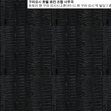
구라요시 호텔·료칸 조합 사무국
돗토리 현 구라 요시시上井195-12 JR 구라 요시 역 빌딩 2