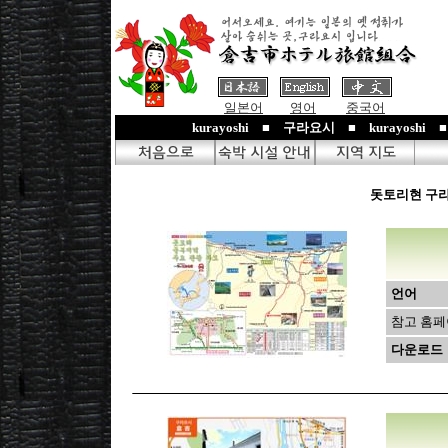
일본어
영어
중국어
kurayoshi ■ 구라요시 ■ kurayoshi
돗토리현 구라
언어
참고 홈
다운로드