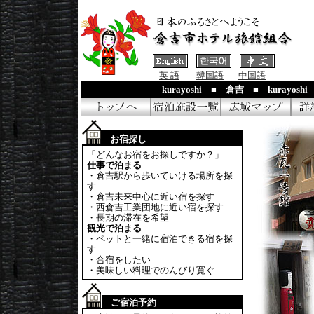
英 語
韓国語
中国語
kurayoshi ■ 倉吉 ■ kurayosh
お宿探し
「どんなお宿をお探しですか？」
仕事で泊まる
・倉吉駅から歩いていける場所を探
す
・倉吉未来中心に近い宿を探す
・西倉吉工業団地に近い宿を探す
・長期の滞在を希望
観光で泊まる
・ペットと一緒に宿泊できる宿を探
す
・合宿をしたい
・美味しい料理でのんびり寛ぐ
ご宿泊予約